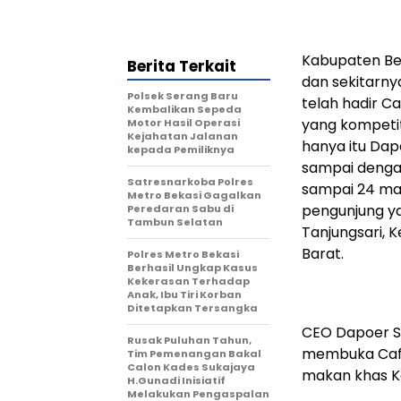
Kabupaten Bek
Berita Terkait
dan sekitarny
Polsek Serang Baru
telah hadir C
Kembalikan Sepeda
yang kompetit
Motor Hasil Operasi
Kejahatan Jalanan
hanya itu Dapo
kepada Pemiliknya
sampai denga
Satresnarkoba Polres
sampai 24 ma
Metro Bekasi Gagalkan
pengunjung ya
Peredaran Sabu di
Tambun Selatan
Tanjungsari, 
Barat.
Polres Metro Bekasi
Berhasil Ungkap Kasus
Kekerasan Terhadap
Anak, Ibu Tiri Korban
Ditetapkan Tersangka
CEO Dapoer Sh
Rusak Puluhan Tahun,
membuka Cafe n
Tim Pemenangan Bakal
Calon Kades Sukajaya
makan khas K
H.Gunadi Inisiatif
Melakukan Pengaspalan