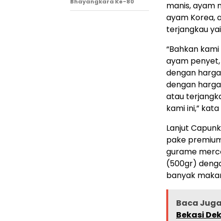
Bhayangkara Ke-80
manis, ayam 
ayam Korea, 
terjangkau yai
“Bahkan kami 
ayam penyet, 
dengan harga 
dengan harga 
atau terjangk
kami ini,” kat
Lanjut Capunk
pake premium
gurame merco
(500gr) denga
banyak makana
Baca Juga
Bekasi De