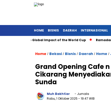
HOME
BISNIS
DAERAH
INTERNASIONAL
h Soccer: The Global Impact of the World Cup
Ramadan: A Mon
Home
Bekasi
Bisnis
Daerah
Home
/
/
/
/
/
Grand Opening Cafe n 
Cikarang Menyediaka
Sunda
Muh Bakhtiar
- Jurnalis
Rabu, 1 Oktober 2025
- 19:47 WIB