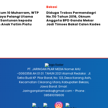
Bekasi
um 10 Muharram, WTP
Diduga Trobos Permendagri
aya Pelangi Utama
No.110 Tahun 2016, Oknum
n Santunan kepada
Anggota BPD Ganda Mekar
 Anak Yatim Piatu
Jadi Timses Bakal Calon Kades
PT. JARINGAN PILAR MEDIA Nomer AHU
-0060358.AH.01.01. TAHUN 2021 Alamat Redaksi : Jl.
Setia Budi KP. Pilar Barat, No. 123, Desa Karang Asih,
Kecamatan Cikarang Utara, Kabupaten Bekasi,
Jawa Barat. Email :
Jaringanpilarmedia@gmail.com - Phone :
085810119606