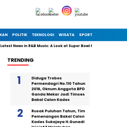
IKAN
POLITIK
TEKNOLOGI
WISATA
SPORT
t News in R&B Music: A Look at Super Bowl Performances, New Album
TRENDING
Diduga Trobos
Permendagri No.110 Tahun
2016, Oknum Anggota BPD
Ganda Mekar Jadi Timses
Bakal Calon Kades
Rusak Puluhan Tahun, Tim
Pemenangan Bakal Calon
Kades Sukajaya H.Gunadi