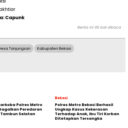
ksi
akhtiar
ta: Capunk
Berita ini 95 kali dibaca
Desa Tanjungsari
Kabupaten Bekasi
Bekasi
arkoba Polres Metro
Polres Metro Bekasi Berhasil
 Gagalkan Peredaran
Ungkap Kasus Kekerasan
i Tambun Selatan
Terhadap Anak, Ibu Tiri Korban
Ditetapkan Tersangka