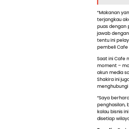
“Makanan yan
terjangkau aka
puas dengan 
jawab dengan
tentu ini pel
pembeli Cafe 
Saat ini Cafe
moment – mome
akun media so
Shakira ini j
menghubungi v
“Saya berhar
penghasilan, 
kalau bisnis 
disetiap wila