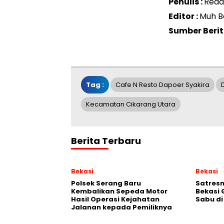
Penulis :
Reda
Editor :
Muh B
Sumber Beri
Tag :
Cafe N Resto Dapoer Syakira
Kecamatan Cikarang Utara
Berita Terbaru
Bekasi
Bekasi
Polsek Serang Baru
Satresn
Kembalikan Sepeda Motor
Bekasi
Hasil Operasi Kejahatan
Sabu d
Jalanan kepada Pemiliknya