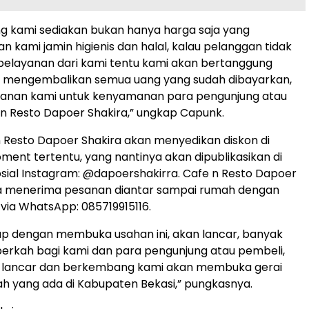
g kami sediakan bukan hanya harga saja yang
n kami jamin higienis dan halal, kalau pelanggan tidak
pelayanan dari kami tentu kami akan bertanggung
 mengembalikan semua uang yang sudah dibayarkan,
ayanan kami untuk kenyamanan para pengunjung atau
n Resto Dapoer Shakira,” ungkap Capunk.
 n Resto Dapoer Shakira akan menyedikan diskon di
nt tertentu, yang nantinya akan dipublikasikan di
sial Instagram: @dapoershakirra. Cafe n Resto Dapoer
uga menerima pesanan diantar sampai rumah dengan
ia WhatsApp: 085719915116.
ap dengan membuka usahan ini, akan lancar, banyak
berkah bagi kami dan para pengunjung atau pembeli,
ini lancar dan berkembang kami akan membuka gerai
yah yang ada di Kabupaten Bekasi,” pungkasnya.