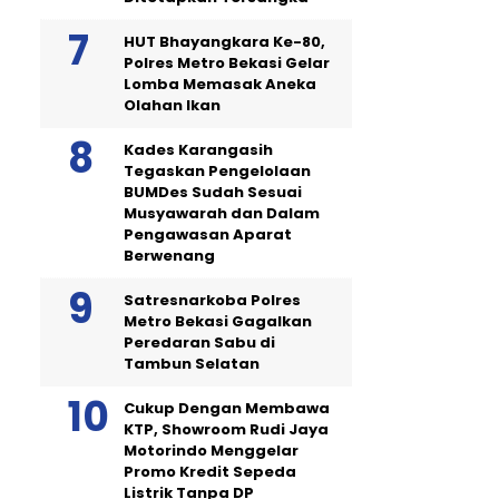
HUT Bhayangkara Ke-80,
Polres Metro Bekasi Gelar
Lomba Memasak Aneka
Olahan Ikan
Kades Karangasih
Tegaskan Pengelolaan
BUMDes Sudah Sesuai
Musyawarah dan Dalam
Pengawasan Aparat
Berwenang
Satresnarkoba Polres
Metro Bekasi Gagalkan
Peredaran Sabu di
Tambun Selatan
Cukup Dengan Membawa
KTP, Showroom Rudi Jaya
Motorindo Menggelar
Promo Kredit Sepeda
Listrik Tanpa DP