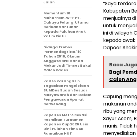
Jalan
“Saya terdoro
Kabupaten Bek
Momentum 10
menjualnya di 
Muharram, WTP PT.
Cahaya Pelangi Utama
untuk menjua
Berikan Santunan
kepada Puluhan Anak
ini di wilayah
Yatim Piatu
kepada awak m
Dapoer Shakir
Diduga Trobos
Permendagri No.110
Tahun 2016, Oknum
Anggota BPD Ganda
Baca Juga
Mekar Jadi Timses Bakal
Calon Kades
Bagi Pemd
Calon Ang
Kades Karangasih
Tegaskan Pengelolaan
BUMDes Sudah Sesuai
Musyawarah dan Dalam
Capung menga
Pengawasan Aparat
makanan andal
Berwenang
ribu yang men
Kapolres Metro Bekasi
Sayur Asem, B
Resmikan Turnamen
Kapolres Cup 2026 Usia
manis. Tidak h
Dini, Puluhan Tim SSB
menyediakan 
Ramaikan HUT