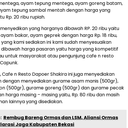
mentega, ayam tepung mentega, ayam goreng batam,
ayam tepung sambal mentah dengan harga yang
tu Rp. 20 ribu rupiah.
menyedikan yang harganya dibawah RP. 20 ribu yaitu
ayam bakar, ayam geprek dengan harga Rp. 18 ribu,
yang kami sediakan ini kami sudah menyesuaikan
dibawah harga pasaran yaitu harga yang kompetitif
au untuk masyarakat atau pengunjung cafe n resto
a Capunk.
, Cafe n Resto Dapoer Shakira ini juga menyediakan
 dengan menyediakan gurame asam manis (500gr),
n (500gr), gurame goreng (500gr) dan gurame pecak
n harga masing – masing yaitu, Rp. 80 ribu dan masih
n lainnya yang disediakan.
:
Rembug Bareng Ormas dan LSM, Aliansi Ormas
klarasi Jaga Kabupaten Bekasi