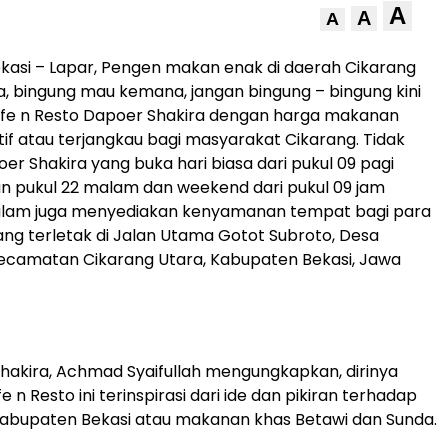
A
A
A
asi – Lapar, Pengen makan enak di daerah Cikarang
a, bingung mau kemana, jangan bingung – bingung kini
afe n Resto Dapoer Shakira dengan harga makanan
if atau terjangkau bagi masyarakat Cikarang. Tidak
er Shakira yang buka hari biasa dari pukul 09 pagi
n pukul 22 malam dan weekend dari pukul 09 jam
lam juga menyediakan kenyamanan tempat bagi para
ng terletak di Jalan Utama Gotot Subroto, Desa
Kecamatan Cikarang Utara, Kabupaten Bekasi, Jawa
akira, Achmad Syaifullah mengungkapkan, dirinya
 Resto ini terinspirasi dari ide dan pikiran terhadap
abupaten Bekasi atau makanan khas Betawi dan Sunda.