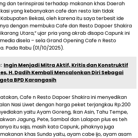
ng dan terinspirasi terhadap makanan khas Daerah
asi yang kebanyakan cafe dan resto lain tidak
Kabupaten Bekasi, oleh karena itu saya terbesit ide
lnya dengan membuka Cafe dan Resto Dapoer Shakira
 Cikarang Utara,” ujar pria yang akrab disapa Capunk ini
edia disela – sela Grand Opening Cafe n Resto
a. Pada Rabu (01/10/2025).
:
Ingin Menjadi Mitra Aktif, Kritis dan Konstruktif
es, H. Dadih Kembali Mencalonkan Diri Sebagai
gota BPD Karangasih
takan, Cafe n Resto Dapoer Shakira ini menyedikan
an Nasi Liwet dengan harga peket terjangkau Rp.200
yediakan yaitu Ayam Goreng, Ikan Asin, Tahu Tempe,
akwan Jagung, Pete, Sambal dan Lalapan plus es teh
anya itu saja, masih kata Capunk, pihaknya juga
makanan khas Sunda yaitu, ayam cabe ijo, ayam asam