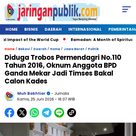
HOME
BISNIS
DAERAH
INTERNASIONAL
PEMERINTAH
 Impact of the World Cup
Ramadan: A Month of Spiritual Refl
/
/
/
/
/
Home
Bekasi
Daerah
Home
Jawa Barat
Politik
Diduga Trobos Permendagri No.110
Tahun 2016, Oknum Anggota BPD
Ganda Mekar Jadi Timses Bakal
Calon Kades
Muh Bakhtiar
- Jurnalis
Kamis, 25 Juni 2026
- 16:07 WIB