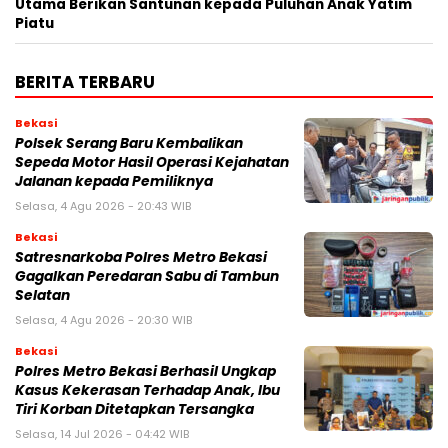
Utama Berikan Santunan kepada Puluhan Anak Yatim
Piatu
BERITA TERBARU
Bekasi
Polsek Serang Baru Kembalikan
Sepeda Motor Hasil Operasi Kejahatan
Jalanan kepada Pemiliknya
Selasa, 4 Agu 2026 - 20:43 WIB
Bekasi
Satresnarkoba Polres Metro Bekasi
Gagalkan Peredaran Sabu di Tambun
Selatan
Selasa, 4 Agu 2026 - 20:30 WIB
Bekasi
Polres Metro Bekasi Berhasil Ungkap
Kasus Kekerasan Terhadap Anak, Ibu
Tiri Korban Ditetapkan Tersangka
Selasa, 14 Jul 2026 - 04:42 WIB