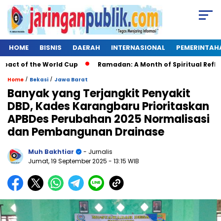
HOME
BISNIS
DAERAH
INTERNASIONAL
PEMERINTAH
 of the World Cup
Ramadan: A Month of Spiritual Reflection,
/
/
Home
Bekasi
Jawa Barat
Banyak yang Terjangkit Penyakit
DBD, Kades Karangbaru Prioritaskan
APBDes Perubahan 2025 Normalisasi
dan Pembangunan Drainase
Muh Bakhtiar
- Jurnalis
Jumat, 19 September 2025
- 13:15 WIB