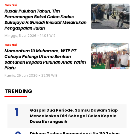
Bekasi
Rusak Puluhan Tahun, Tim
Pemenangan Bakal Calon Kades
Sukajaya H.Gunadi Inisiatif Melakukan
Pengaspalan Jalan
Minggu, 5 Jul 2026 - 14:08 WIB
Bekasi
Momentum 10 Muharram, WTP PT.
Cahaya Pelangi Utama Berikan
Santunan kepada Puluhan Anak Yatim
Piatu
Kamis, 25 Jun 2026 - 23:38 WIB
TRENDING
Gaspol Dua Periode, Samsu Dawam Siap
Mencalonkan Diri Sebagai Calon Kepala
Desa Karangasih
Diduga Trobos Permendagri No.110 Tahun