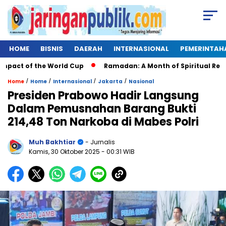
HOME
BISNIS
DAERAH
INTERNASIONAL
PEMERINTAH
ct of the World Cup
Ramadan: A Month of Spiritual Reflectio
/
/
/
/
Home
Home
Internasional
Jakarta
Nasional
Presiden Prabowo Hadir Langsung
Dalam Pemusnahan Barang Bukti
214,48 Ton Narkoba di Mabes Polri
Muh Bakhtiar
- Jurnalis
Kamis, 30 Oktober 2025
- 00:31 WIB