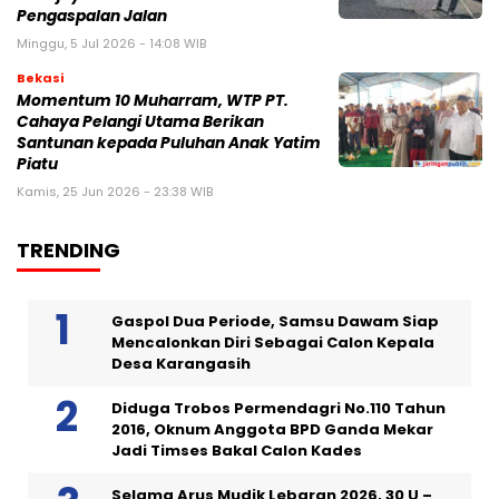
Pengaspalan Jalan
Minggu, 5 Jul 2026 - 14:08 WIB
Bekasi
Momentum 10 Muharram, WTP PT.
Cahaya Pelangi Utama Berikan
Santunan kepada Puluhan Anak Yatim
Piatu
Kamis, 25 Jun 2026 - 23:38 WIB
TRENDING
Gaspol Dua Periode, Samsu Dawam Siap
Mencalonkan Diri Sebagai Calon Kepala
Desa Karangasih
Diduga Trobos Permendagri No.110 Tahun
2016, Oknum Anggota BPD Ganda Mekar
Jadi Timses Bakal Calon Kades
Selama Arus Mudik Lebaran 2026, 30 U –