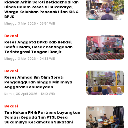
Ridwan Arifin Soroti Ketidakhadiran
Dinas Dalam Reses di Sukakarya,
Warga Keluhkan Penonaktifan KIS &
BPJS
Minggu, 3 Mei 2026 - 05:54 WIB
Bekasi
Reses Anggota DPRD Kab Bekasi,
Saeful Islam, Desak Penanganan
Terintegrasi Tangani Banjir
Minggu, 3 Mei 2026 - 04:33 WIB
Bekasi
Reses Ahmad Bin Olim Soroti
Pengangguran hingga Minimnya
Anggaran Kebudayaan
Kamis, 30 April 2026 - 12:10 WIB
Bekasi
Tim Hukum FH & Partners Layangkan
Somasi Kepada Tim PTSL Desa
Sukamulya Kecamatan Sukatani