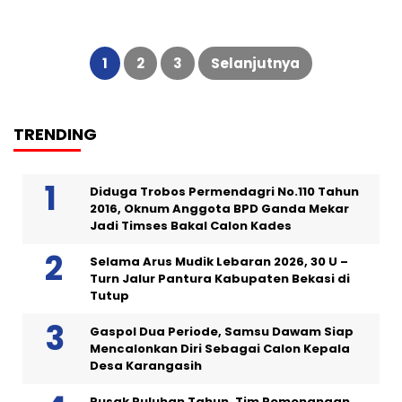
Paginasi
pos
1
2
3
Selanjutnya
TRENDING
Diduga Trobos Permendagri No.110 Tahun
2016, Oknum Anggota BPD Ganda Mekar
Jadi Timses Bakal Calon Kades
Selama Arus Mudik Lebaran 2026, 30 U –
Turn Jalur Pantura Kabupaten Bekasi di
Tutup
Gaspol Dua Periode, Samsu Dawam Siap
Mencalonkan Diri Sebagai Calon Kepala
Desa Karangasih
Rusak Puluhan Tahun, Tim Pemenangan