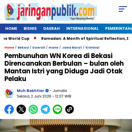
HOME
BISNIS
DAERAH
INTERNASIONAL
PEMERINTAH
World Cup
Ramadan: A Month of Spiritual Reflection, Devotio
/
/
/
/
/
Home
Bekasi
Daerah
Home
Jawa Barat
Kriminal
Pembunuhan WN Korea di Bekasi
Direncanakan Berbulan – bulan oleh
Mantan Istri yang Diduga Jadi Otak
Pelaku
Muh Bakhtiar
- Jurnalis
Selasa, 2 Juni 2026
- 12:07 WIB