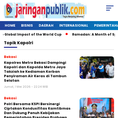
HOME
BISNIS
DAERAH
INTERNASIONAL
PEMERINTAH
 Global Impact of the World Cup
Ramadan: A Month of Spiritu
Topik
Kapolri
Bekasi
Kapolres Metro Bekasi Dampingi
Kapolri dan Kapolda Metro Jaya
Takziah ke Kediaman Korban
Penyiraman Air Keras di Tambun
Selatan
Jumat, 1 Mei 2026 - 22:24 WIB
Bekasi
Polri Bersama KSPI Bersinergi
Ciptakan Kondusifitas Kamtibmas
Dan Dukung Penuh Kebijakan
Pemerintahan Presiden Prabowo