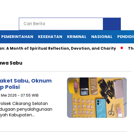
PEMERINTAHAN
KESEHATAN
KRIMINAL
NASIONAL
PENDID
 Month of Spiritual Reflection, Devotion, and Charity
The La
awa Sabu
ket Sabu, Oknum
 Polisi
0 Mei 2026 - 07:55 WIB
Polsek Cikarang Selatan
s dugaan penyalahgunaan
layah Kabupaten…