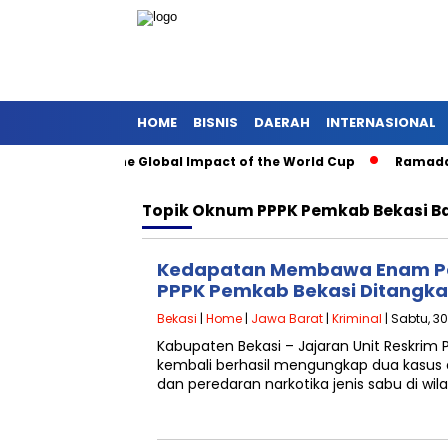
HOME
BISNIS
DAERAH
INTERNASIONAL
ough Soccer: The Global Impact of the World Cup
Ramadan: A
Topik
Oknum PPPK Pemkab Bekasi B
Kedapatan Membawa Enam Pa
PPPK Pemkab Bekasi Ditangkap
Bekasi
|
Home
|
Jawa Barat
|
Kriminal
| Sabtu, 3
Kabupaten Bekasi – Jajaran Unit Reskrim 
kembali berhasil mengungkap dua kasu
dan peredaran narkotika jenis sabu di wi