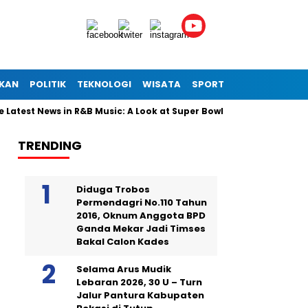
IKAN
POLITIK
TEKNOLOGI
WISATA
SPORT
test News in R&B Music: A Look at Super Bowl Performances, New Al
TRENDING
Diduga Trobos
Permendagri No.110 Tahun
2016, Oknum Anggota BPD
Ganda Mekar Jadi Timses
Bakal Calon Kades
Selama Arus Mudik
Lebaran 2026, 30 U – Turn
Jalur Pantura Kabupaten