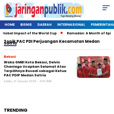
HOME
BISNIS
DAERAH
INTERNASIONAL
PEMERINTAH
Global Impact of the World Cup
Ramadan: A Month of Spiritua
Topik
PAC PDI Perjuangan Kecamatan Medan
Satria
Bekasi
Waka GMBI Kota Bekasi, Delvin
Chaniago Ucapkan Selamat Atas
Terpilihnya Rosadi sebagai Ketua
PAC PDIP Medan Satria
Sabtu, 31 Januari 2026 - 21:51 WIB
TRENDING