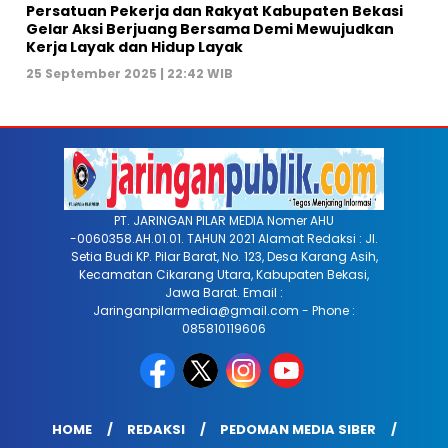
Persatuan Pekerja dan Rakyat Kabupaten Bekasi
Gelar Aksi Berjuang Bersama Demi Mewujudkan
Kerja Layak dan Hidup Layak
25 September 2025 | 22:42 WIB
PT. JARINGAN PILAR MEDIA Nomer AHU
-0060358.AH.01.01. TAHUN 2021 Alamat Redaksi : Jl.
Setia Budi KP. Pilar Barat, No. 123, Desa Karang Asih,
Kecamatan Cikarang Utara, Kabupaten Bekasi,
Jawa Barat. Email :
Jaringanpilarmedia@gmail.com - Phone :
085810119606
HOME
REDAKSI
PEDOMAN MEDIA SIBER