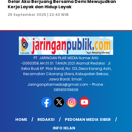
Gelar Aksi Berjuang Bersama Demi Mewujudkan
Kerja Layak dan Hidup Layak
25 September 2025 | 22:42 WIB
PT. JARINGAN PILAR MEDIA Nomer AHU
-0060358.AH.01.01. TAHUN 2021 Alamat Redaksi : Jl.
Setia Budi KP. Pilar Barat, No. 123, Desa Karang Asih,
Kecamatan Cikarang Utara, Kabupaten Bekasi,
Jawa Barat. Email :
Jaringanpilarmedia@gmail.com - Phone :
085810119606
HOME
REDAKSI
PEDOMAN MEDIA SIBER
INFO IKLAN