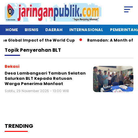
HOME
BISNIS
DAERAH
INTERNASIONAL
PEMERINTAH
he Global Impact of the World Cup
Ramadan: A Month of Spiri
Topik
Penyerahan BLT
Bekasi
Desa Lambangsari Tambun Selatan
Salurkan BLT Kepada Ratusan
Warga Penerima Manfaat
Sabtu, 29 November 2025 - 13:00 WIB
TRENDING