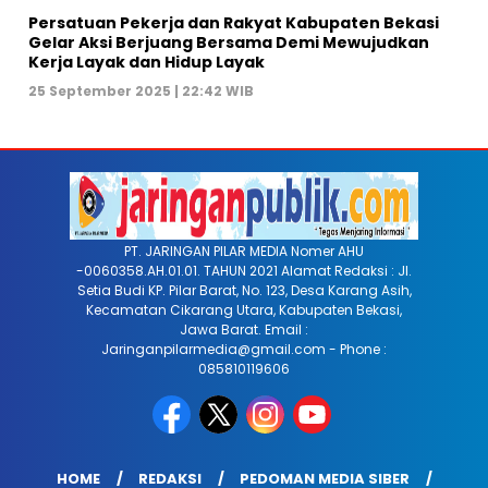
Persatuan Pekerja dan Rakyat Kabupaten Bekasi
Gelar Aksi Berjuang Bersama Demi Mewujudkan
Kerja Layak dan Hidup Layak
25 September 2025 | 22:42 WIB
PT. JARINGAN PILAR MEDIA Nomer AHU
-0060358.AH.01.01. TAHUN 2021 Alamat Redaksi : Jl.
Setia Budi KP. Pilar Barat, No. 123, Desa Karang Asih,
Kecamatan Cikarang Utara, Kabupaten Bekasi,
Jawa Barat. Email :
Jaringanpilarmedia@gmail.com - Phone :
085810119606
HOME
REDAKSI
PEDOMAN MEDIA SIBER