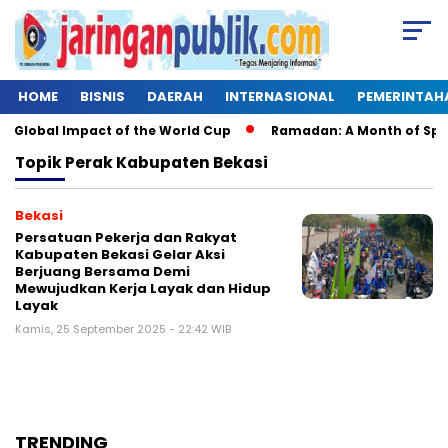
HOME
BISNIS
DAERAH
INTERNASIONAL
PEMERINTAH
 Global Impact of the World Cup
Ramadan: A Month of Spiritu
Topik
Perak Kabupaten Bekasi
Bekasi
Persatuan Pekerja dan Rakyat
Kabupaten Bekasi Gelar Aksi
Berjuang Bersama Demi
Mewujudkan Kerja Layak dan Hidup
Layak
Kamis, 25 September 2025 - 22:42 WIB
TRENDING