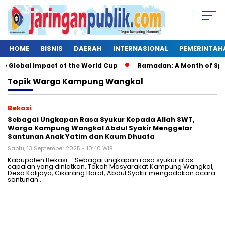
HOME
BISNIS
DAERAH
INTERNASIONAL
PEMERINTAH
 Global Impact of the World Cup
Ramadan: A Month of Spirit
Topik
Warga Kampung Wangkal
Bekasi
Sebagai Ungkapan Rasa Syukur Kepada Allah SWT,
Warga Kampung Wangkal Abdul Syakir Menggelar
Santunan Anak Yatim dan Kaum Dhuafa
Sabtu, 13 September 2025 - 10:40 WIB
Kabupaten Bekasi – Sebagai ungkapan rasa syukur atas
capaian yang diniatkan, Tokoh Masyarakat Kampung Wangkal,
Desa Kalijaya, Cikarang Barat, Abdul Syakir mengadakan acara
santunan…