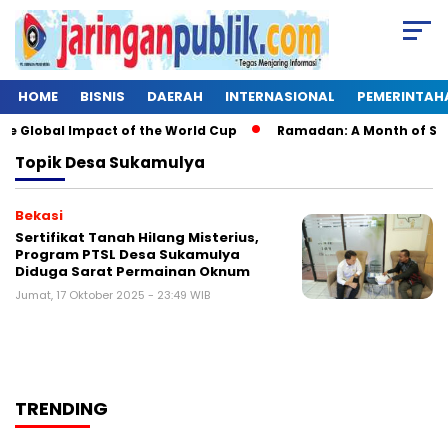
HOME
BISNIS
DAERAH
INTERNASIONAL
PEMERINTAH
e Global Impact of the World Cup
Ramadan: A Month of Spirit
Topik
Desa Sukamulya
Bekasi
Sertifikat Tanah Hilang Misterius,
Program PTSL Desa Sukamulya
Diduga Sarat Permainan Oknum
Jumat, 17 Oktober 2025 - 23:49 WIB
TRENDING