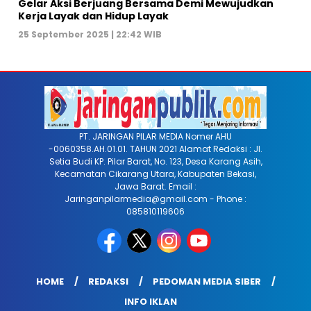
Gelar Aksi Berjuang Bersama Demi Mewujudkan
Kerja Layak dan Hidup Layak
25 September 2025 | 22:42 WIB
PT. JARINGAN PILAR MEDIA Nomer AHU
-0060358.AH.01.01. TAHUN 2021 Alamat Redaksi : Jl.
Setia Budi KP. Pilar Barat, No. 123, Desa Karang Asih,
Kecamatan Cikarang Utara, Kabupaten Bekasi,
Jawa Barat. Email :
Jaringanpilarmedia@gmail.com - Phone :
085810119606
HOME
REDAKSI
PEDOMAN MEDIA SIBER
INFO IKLAN