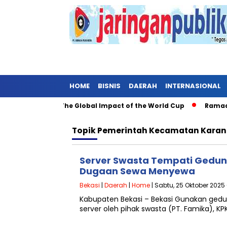
HOME
BISNIS
DAERAH
INTERNASIONAL
rough Soccer: The Global Impact of the World Cup
Ramadan: 
Topik
Pemerintah Kecamatan Kara
Server Swasta Tempati Gedun
Dugaan Sewa Menyewa
Bekasi
|
Daerah
|
Home
| Sabtu, 25 Oktober 2025 
Kabupaten Bekasi – Bekasi Gunakan ged
server oleh pihak swasta (PT. Famika), 