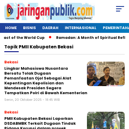
HOME
BISNIS
DAERAH
INTERNASIONAL
PEMERINTAH
act of the World Cup
Ramadan: A Month of Spiritual Reflecti
Topik
PMII Kabupaten Bekasi
Bekasi
Lingkar Mahasiswa Nusantara
Bersatu Tolak Dugaan
Pemanfaatan Ojol Sebagai Alat
Kepentingan Kepolisian dan
Mendesak Presiden Segera
Tempatkan Polri di Bawah Kementerian
Senin, 20 Oktober 2025 - 18:45 WIB
Bekasi
PMII Kabupaten Bekasi Laporkan
DSDABMBK Terkait Dugaan Tindak
Pidana Korupsi dalam proyek