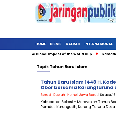
HOME
BISNIS
DAERAH
INTERNASIONAL
ugh Soccer: The Global Impact of the World Cup
Ramadan: A 
Topik
Tahun Baru Islam
Tahun Baru Islam 1448 H, Ka
Obor bersama Karangtaruna 
Bekasi
|
Daerah
|
Home
|
Jawa Barat
| Selasa, 1
Kabupaten Bekasi – Merayakan Tahun Bar
Pemdes Karangasih, Karang Taruna Desa 