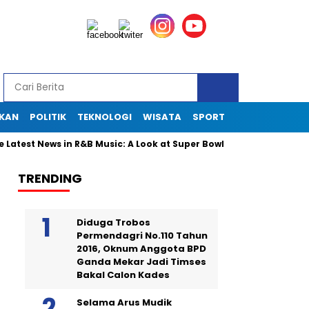
IKAN
POLITIK
TEKNOLOGI
WISATA
SPORT
est News in R&B Music: A Look at Super Bowl Performances, New Al
TRENDING
Diduga Trobos
Permendagri No.110 Tahun
2016, Oknum Anggota BPD
Ganda Mekar Jadi Timses
Bakal Calon Kades
Selama Arus Mudik