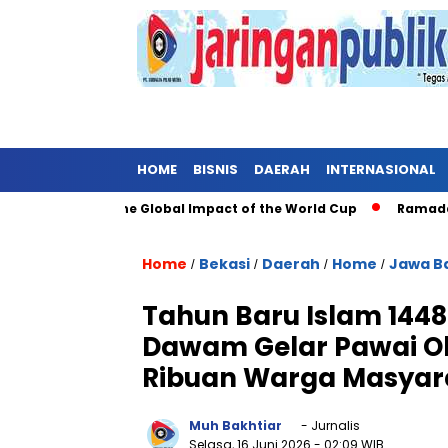
HOME
BISNIS
DAERAH
INTERNASIONAL
gh Soccer: The Global Impact of the World Cup
Ramadan: A Mo
Home
Bekasi
Daerah
Home
Jawa B
/
/
/
/
Tahun Baru Islam 144
Dawam Gelar Pawai O
Ribuan Warga Masyar
Muh Bakhtiar
- Jurnalis
Selasa, 16 Juni 2026
- 02:09 WIB