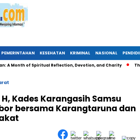
PEMERINTAHAN
KESEHATAN
KRIMINAL
NASIONAL
PENDID
nth of Spiritual Reflection, Devotion, and Charity
The Late
arat
8 H, Kades Karangasih Samsu
bor bersama Karangtaruna dan
akat