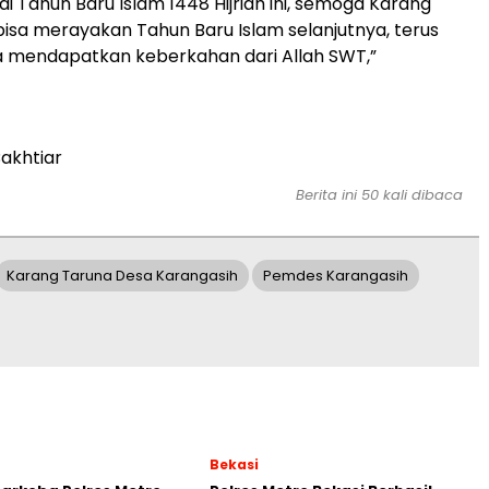
i Tahun Baru Islam 1448 Hijriah ini, semoga Karang
bisa merayakan Tahun Baru Islam selanjutnya, terus
a mendapatkan keberkahan dari Allah SWT,”
akhtiar
Berita ini 50 kali dibaca
Karang Taruna Desa Karangasih
Pemdes Karangasih
Bekasi