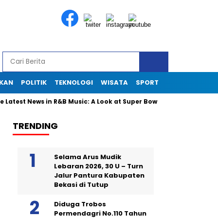
IKAN
POLITIK
TEKNOLOGI
WISATA
SPORT
st News in R&B Music: A Look at Super Bowl Performances, New Albu
TRENDING
Selama Arus Mudik
Lebaran 2026, 30 U – Turn
Jalur Pantura Kabupaten
Bekasi di Tutup
Diduga Trobos
Permendagri No.110 Tahun