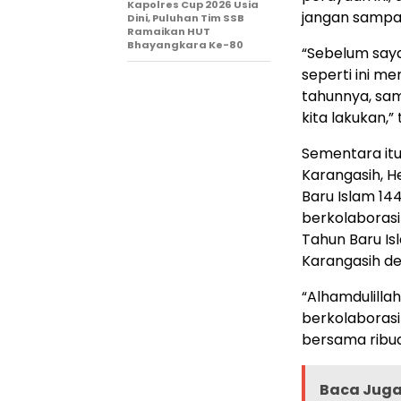
Kapolres Cup 2026 Usia
jangan sampai
Dini, Puluhan Tim SSB
Ramaikan HUT
Bhayangkara Ke-80
“Sebelum say
seperti ini m
tahunnya, samp
kita lakukan,”
Sementara itu
Karangasih, 
Baru Islam 144
berkolaboras
Tahun Baru I
Karangasih de
“Alhamdulilla
berkolaboras
bersama ribua
Baca Juga