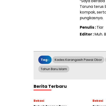
“Saya berdoa d
Taruna terus 
kompak, sert
pungkasnya.
Penulis :
Tiar
Editor :
Muh. B
Tag :
Kades Karangasih Pawai Obor
Tahun Baru Islam
Berita Terbaru
Bekasi
Bekasi