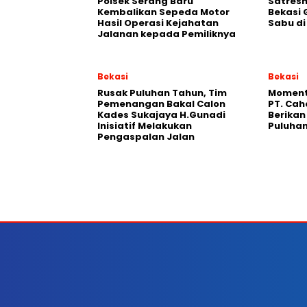
Polsek Serang Baru
Satresn
Kembalikan Sepeda Motor
Bekasi
Hasil Operasi Kejahatan
Sabu d
Jalanan kepada Pemiliknya
Bekasi
Bekasi
Rusak Puluhan Tahun, Tim
Moment
Pemenangan Bakal Calon
PT. Cah
Kades Sukajaya H.Gunadi
Berika
Inisiatif Melakukan
Puluhan
Pengaspalan Jalan