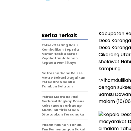
Kabupaten Bek
Berita Terkait
Desa Karanga
Polsek Serang Baru
Desa Karanga
Kembalikan Sepeda
Cikarang Uta
Motor Hasil Operasi
Kejahatan Jalanan
sholawat Nab
kepada Pemiliknya
kampung.
Satresnarkoba Polres
Metro Bekasi Gagalkan
“Alhamdulillah
Peredaran Sabu di
Tambun Selatan
dengan sukses
Samsu Dawam 
Polres Metro Bekasi
malam (16/06
Berhasil Ungkap Kasus
Kekerasan Terhadap
Anak, Ibu Tiri Korban
Ditetapkan Tersangka
Rusak Puluhan Tahun,
Tim Pemenangan Bakal