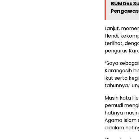
BUMDes Su
Pengawas
Lanjut, momen
Hendi, kekom
terlihat, den
pengurus Kar
“Saya sebagai
Karangasih bi
ikut serta keg
tahunnya,” un
Masih kata He
pemudi mengik
hatinya masin
Agama Islam s
didalam hatin