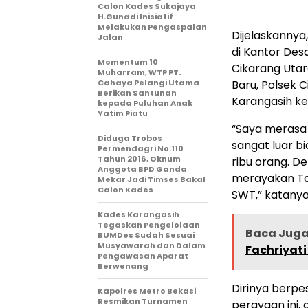
Calon Kades Sukajaya
H.Gunadi Inisiatif
Melakukan Pengaspalan
Dijelaskannya
Jalan
di Kantor Des
Momentum 10
Cikarang Utar
Muharram, WTP PT.
Cahaya Pelangi Utama
Baru, Polsek C
Berikan Santunan
Karangasih ke
kepada Puluhan Anak
Yatim Piatu
“Saya merasa 
Diduga Trobos
sangat luar bi
Permendagri No.110
Tahun 2016, Oknum
ribu orang. D
Anggota BPD Ganda
merayakan Tah
Mekar Jadi Timses Bakal
Calon Kades
SWT,” katanya
Kades Karangasih
Tegaskan Pengelolaan
Baca Juga
BUMDes Sudah Sesuai
Musyawarah dan Dalam
Fachriyati
Pengawasan Aparat
Berwenang
Dirinya berp
Kapolres Metro Bekasi
Resmikan Turnamen
perayaan ini,