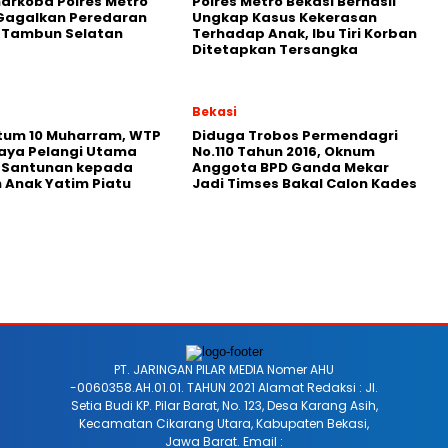
arkoba Polres Metro
Polres Metro Bekasi Berhasil
 Gagalkan Peredaran
Ungkap Kasus Kekerasan
i Tambun Selatan
Terhadap Anak, Ibu Tiri Korban
Ditetapkan Tersangka
Bekasi
um 10 Muharram, WTP
Diduga Trobos Permendagri
aya Pelangi Utama
No.110 Tahun 2016, Oknum
n Santunan kepada
Anggota BPD Ganda Mekar
 Anak Yatim Piatu
Jadi Timses Bakal Calon Kades
PT. JARINGAN PILAR MEDIA Nomer AHU
-0060358.AH.01.01. TAHUN 2021 Alamat Redaksi : Jl.
Setia Budi KP. Pilar Barat, No. 123, Desa Karang Asih,
Kecamatan Cikarang Utara, Kabupaten Bekasi,
Jawa Barat. Email :