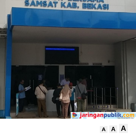
A
A
A