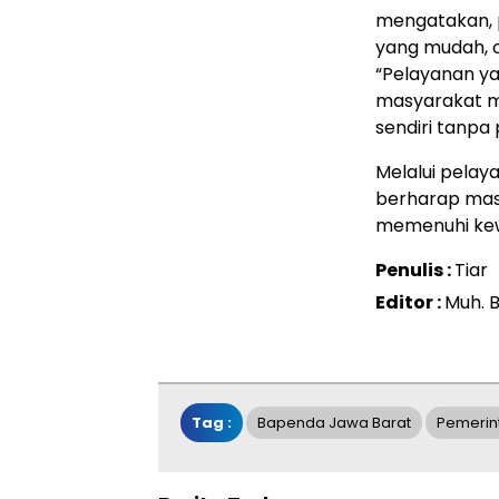
mengatakan, 
yang mudah, 
“Pelayanan ya
masyarakat m
sendiri tanpa 
Melalui pelay
berharap mas
memenuhi kew
Penulis :
Tiar
Editor :
Muh. B
Tag :
Bapenda Jawa Barat
Pemerin