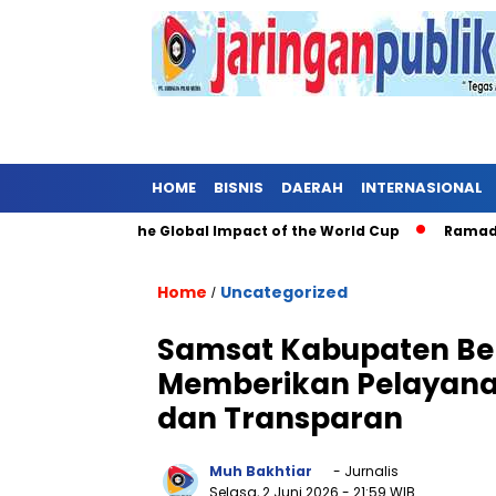
HOME
BISNIS
DAERAH
INTERNASIONAL
ugh Soccer: The Global Impact of the World Cup
Ramadan: A 
Home
Uncategorized
/
Samsat Kabupaten Be
Memberikan Pelayana
dan Transparan
Muh Bakhtiar
- Jurnalis
Selasa, 2 Juni 2026
- 21:59 WIB