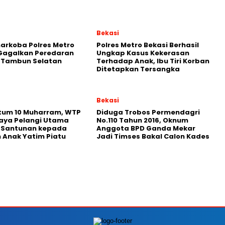
Bekasi
arkoba Polres Metro
Polres Metro Bekasi Berhasil
 Gagalkan Peredaran
Ungkap Kasus Kekerasan
i Tambun Selatan
Terhadap Anak, Ibu Tiri Korban
Ditetapkan Tersangka
Bekasi
um 10 Muharram, WTP
Diduga Trobos Permendagri
aya Pelangi Utama
No.110 Tahun 2016, Oknum
n Santunan kepada
Anggota BPD Ganda Mekar
 Anak Yatim Piatu
Jadi Timses Bakal Calon Kades