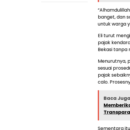
“Alhamdulilla
banget, dan sa
untuk warga y
Eli turut me
pajak kendar
Bekasi tanpa m
Menurutnya, 
sesuai prose
pajak sebaikn
calo. Proses
Baca Juga
Memberika
Transpar
Sementara itu