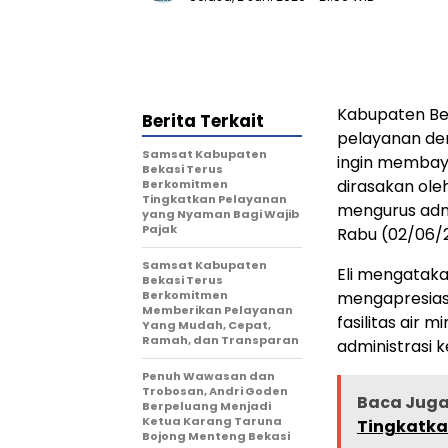
Kabupaten Be
Berita Terkait
pelayanan de
Samsat Kabupaten
ingin membay
Bekasi Terus
dirasakan ole
Berkomitmen
Tingkatkan Pelayanan
mengurus admi
yang Nyaman Bagi Wajib
Pajak
Rabu (02/06/
Samsat Kabupaten
Eli mengataka
Bekasi Terus
Berkomitmen
mengapresias
Memberikan Pelayanan
fasilitas air
Yang Mudah, Cepat,
Ramah, dan Transparan
administrasi 
Penuh Wawasan dan
Trobosan, Andri Goden
Baca Juga
Berpeluang Menjadi
Ketua Karang Taruna
Tingkatka
Bojong Menteng Bekasi